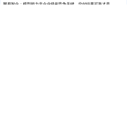
上证综指
3940.04
+39.68
+1.02%
网易智企：模型能力非企业级AI竞争关键，交付结果可靠才是
开户实时
07-25
近日配资交易软件，网易智企联合英特尔在杭州良渚举办了“智行合一
·2026网易创新企业大会”，大会主要聚焦AI Agent
*ST亚太大宗交易成交39.90万股 成交额329.18万元
实盘撮合
07-27
*ST亚太5月21日大宗交易平台出现一笔成交，成交量39.90万股，成
交金额329.18万元，大宗交易成交价为8.25元
深证成指
14311.01
+200.89
+1.42%
“专业买手”重仓基金曝光！
元股线上
07-22
随着基金2026年二季报披露完毕昆明炒股配资，有“专业买手”之称的
公募FOF重仓基金浮出水面。 元股证券:ygzq.hk
月租万元小区部分房屋变身研究生宿舍？深圳大学回应每经：相关事
项仍在推进中
股票杠杆
08-01
沪深300
4694.44
+43.13
+0.93%