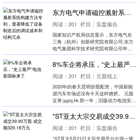
如何转化为企业生产力，探讨企业级AI从
工....
东方电气申请磁控溅射系统构建方法专利，显著降低了设备制造后的调试成本和结构冗余
阅读：
201
栏目：
实盘撮合
国家知识产权局信息显示，东方电气长
三角（杭州）创新研究院有限公司;东方
电气集团科学技术研究院有限公司申请
一项名为“一种磁控溅射系统构建方法”的
专利，公开号CN1....
8%车企将承压，“史上最严”电池新国标来了
阅读：
201
栏目：
元股线上
2020年的春天昆明炒股配资，中国新能
源汽车市场还没有今天这样拥挤。 元股
证券:ygzq.hk 那一年，旧版动力电池安全
国标发布，行业仍在围绕续航里程、补
贴退坡....
*ST亚太大宗交易成交39.90万股 成交额329.18万元
阅读：
201
栏目：
实盘撮合
*ST亚太5月21日大宗交易平台出现一笔