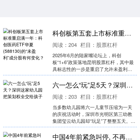
科创板第五套上市标准重启满一年：科创医药ETF华夏(588130)的“未盈利”成分股有何变化？
阅读：
204
栏目：
股票杠杆
2025年6月的陆家嘴论坛上，科创
板“1+6”政策落地昆明股票杠杆，其中最
具标志性的一步是重启了允许未盈利企
业上市的第五套上市标准，并将其适用
领域从生物医药扩展....
六一怎么“玩”足5天？深圳这家幼儿园把策划权全交给孩子
阅读：
203
栏目：
股票杠杆
当多数幼儿园将六一儿童节压缩为一天
的庆祝活动时，深圳市光明区第三幼教
集团玺云幼儿园却“玩足”了整整五天。近
日，该园第二届“嬉游节・六一嗨玩周”系
列活动圆满落幕，....
中国4年前紧急叫停, 不再给菲律宾修铁路, 这步棋很有先见之明