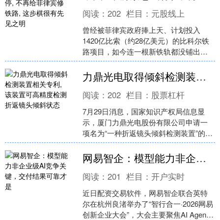
阅读：
202
栏目：
元股线上
曾经被菲律宾政府捧上天、计划投入
1420亿比索（约28亿美元）的比科尔铁
路项目，如今连一根新铁轨都没铺出
来，彻底瘫痪在荒野中。 很多人至今想
不通，当年中国企业联....
力鼎光电取得倾斜检测装置相关专利, 该装置可高精度检测折返镜头倾斜状态
阅读：
202
栏目：
股票杠杆
7月29日消息，国家知识产权局信息显
示，厦门力鼎光电股份有限公司申请一
项名为“一种折返镜头倾斜检测装置”的专
利，授权公告号CN224568209U，授权
公告日为....
网易智企：模型能力非企业级AI竞争关键，交付结果可靠才是
阅读：
201
栏目：
开户实时
近日配资交易软件，网易智企联合英特
尔在杭州良渚举办了“智行合一·2026网易
创新企业大会”，大会主要聚焦AI Agent