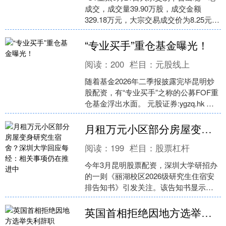
成交，成交量39.90万股，成交金额
329.18万元，大宗交易成交价为8.25元。
该笔交易的买方营业部为光大证券股份
有限....
“专业买手”重仓基金曝光！
阅读：
200
栏目：
元股线上
随着基金2026年二季报披露完毕昆明炒
股配资，有“专业买手”之称的公募FOF重
仓基金浮出水面。 元股证券:ygzq.hk 二
季度，债券型基金仍是FOF重仓类
型，....
月租万元小区部分房屋变身研究生宿舍？深圳大学回应每经：相关事项仍在推进中
阅读：
199
栏目：
股票杠杆
今年3月昆明股票配资，深圳大学研招办
的一则《丽湖校区2026级研究生住宿安
排告知书》引发关注。该告知书显示，
丽湖校区2026级全日制研究生将统一安
排在校外住宿，....
英国首相拒绝因地方选举失利辞职