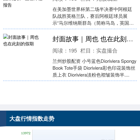
在美加墨世界杯第二场半决赛中阿根廷
上证综指
队战胜英格兰队，赛后阿根廷球员展
3940.04
+39.68
+1.02%
示“马尔维纳斯群岛（简称马岛，英国称
福克兰群岛）属于阿根廷”横幅，引发争
议。7月17日，南都N....
封面故事｜周也 也在此刻的假期
阅读：
195
栏目：
实盘撮合
兰州炒股配资 小号蓝色Dioriviera Spongy
Book Tote手袋 Dioriviera彩色印花装饰丝
质上衣 Dioriviera淡粉色褶皱装饰半....
深证成指
14311.01
+200.89
+1.42%
大盘行情指数走势