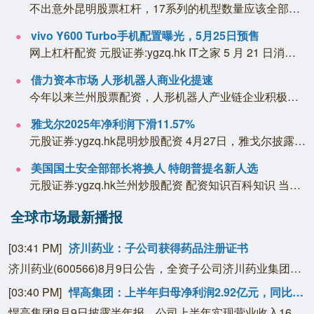
不出意外昆明股票杠杆，17系列的机型数量应该全部发布完成了，从小米17、小米17...
vivo Y600 Turbo手机配置曝光，5月25日预售
网上杠杆配资 元股证券:ygzq.hk IT之家 5 月 21 日消息，vivo...
借力资本市场 人形机器人商业化提速
今年以来兰州股票配资，人形机器人产业链企业积极推进上市进程。7月6日，上交所官网...
雅戈尔2025年净利润下滑11.57%
元股证券:ygzq.hk昆明炒股配资 4月27日，雅戈尔披露2025年年报称，2...
美国国土安全部部长将换人 特朗普提名新人选
元股证券:ygzq.hk兰州炒股配资 配资知识百科知识 当地时间3月5日兰州炒股...
全球市场最新播报
[03:41 PM]
济川药业：子公司获得药品注册证书
济川药业(600566)8月9日公告，全资子公司济川药业集团有限公司收到国家药品监督管理局核准签发的小儿通便颗粒《药品注册证书》和美沙拉秦缓释颗粒《药品注册证书》。
[03:40 PM]
悍高集团：上半年归母净利润2.92亿元，同比增长10.12%
悍高集团8月9日披露半年报，公司上半年实现营业收入16.78亿元，同比增长15.74%；归属于上市公司股东的净利润2.92亿元，上年同期2.65亿元，同比增长10.12%；基本每股收益0.73元/股。公司拟向全体股东每10股派发现金红利2.2元（含税）。报告期内，公司业绩主要受益于聚焦家居五金核心主业，各业务板块竞争力稳步增强。