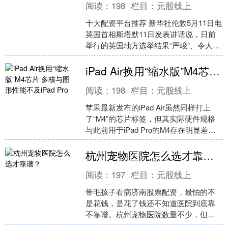
阅读：
198
栏目：
元股线上
十大配资平台推荐 新华社伦敦5月11日电
英国首相斯塔默11日发表讲话说，日前
举行的英国地方选举结果“严峻”、令人痛
心济南股票配资，他愿承担责任，但不
会“一走了....
iPad Air换用“缩水版”M4芯片 多核与图形性能不及iPad Pro
阅读：
198
栏目：
元股线上
苹果最新发布的iPad Air虽然同样打上
了“M4”的芯片标签，但其实际硬件规格
与此前用于iPad Pro的M4存在明显差
异，多核与图形性能都有所下调。 在苹
果....
杭州宠物医院怎么选才靠谱？
阅读：
197
栏目：
元股线上
带毛孩子看病济南股票配资，最怕的不
是花钱，是花了钱还不知道医院到底靠
不靠谱。杭州宠物医院数量不少，但每
家擅长的领域、设备配置、医生水平差