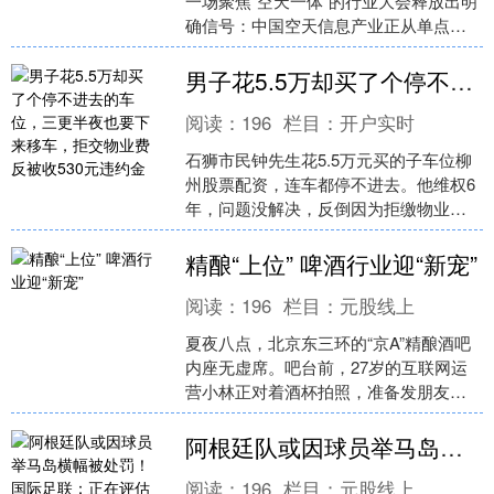
一场聚焦“空天一体”的行业大会释放出明
确信号：中国空天信息产业正从单点技
术突破加速迈向体系化生态构建。随着
低轨卫星星座加速....
男子花5.5万却买了个停不进去的车位，三更半夜也要下来移车，拒交物业费反被收530元违约金
阅读：
196
栏目：
开户实时
石狮市民钟先生花5.5万元买的子车位柳
州股票配资，连车都停不进去。他维权6
年，问题没解决，反倒因为拒缴物业
费，被物业收了530元违约金。 2014
年，钟先生在石....
精酿“上位” 啤酒行业迎“新宠”
阅读：
196
栏目：
元股线上
夏夜八点，北京东三环的“京A”精酿酒吧
内座无虚席。吧台前，27岁的互联网运
营小林正对着酒杯拍照，准备发朋友
圈。“我喜欢尝试各种水果味的酸啤，今
天这杯浑浊IPA口....
阿根廷队或因球员举马岛横幅被处罚！国际足联：正在评估报告
阅读：
196
栏目：
元股线上