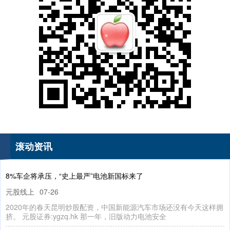
国债指数
229.69
+0.10
+0.04%
期指IC0
7877.80
+164.40
+2.13%
滚动资讯
8%车企将承压，“史上最严”电池新国标来了
元股线上
07-26
2020年的春天昆明炒股配资，中国新能源汽车市场还没有今天这样拥
挤。 元股证券:ygzq.hk 那一年，旧版动力电池安全