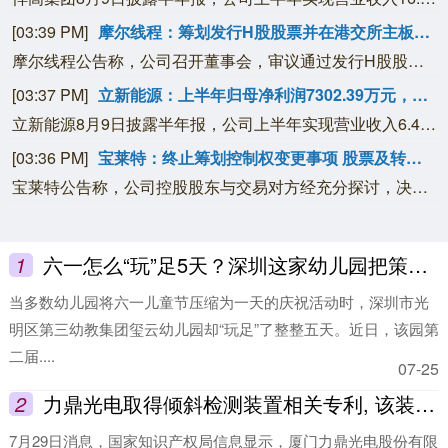
[03:39 PM]
摩尔线程：筹划发行H股股票并在港交所主板上市
摩尔线程公告称，公司召开董事会，审议通过发行H股股票并在香港联交所主板上市相关议案。公司拟发行境外上市外资股（H股）并申请在港交所主板挂牌上市，将在股东会决议有效期内选择时机完成。本次发行尚需股东会审议，还需取得相关政府及监管机构备案、批准和/或核准。目前具体细节未确定，能否实施有重大不确定性。
[03:37 PM]
立新能源：上半年归母净利润7302.39万元，同比增长715.75%
立新能源8月9日披露半年报，公司上半年实现营业收入6.44亿元，同比增长29.75%；归属于上市公司股东的净利润7302.39万元，同比增长715.75%；基本每股收益0.0782元/股。报告期内，公司业绩主要受到联营企业新疆华电天山发电有限公司所属“疆电外送”三通道发电项目陆续并网投运带来的投资收益增加，以及新能源补贴回款增加导致信用减值损失减少的影响。
[03:36 PM]
宝莱特：终止筹划控制权变更事项 股票及转债8月10日起复牌
宝莱特公告称，公司控股股东与交易对方经充分探讨，决定终止筹划控制权变更事项。公司股票（证券简称：宝莱特，证券代码：300246）和可转换公司债券（债券简称：宝莱转债，债券代码：123065）自2026年8月10日开市起复牌，“宝莱转债”同日恢复转股。终止该事项不会对公司生产经营造成不利影响。
1
六一怎么“玩”足5天？深圳这家幼儿园把策划权全交给孩子
当多数幼儿园将六一儿童节压缩为一天的庆祝活动时，深圳市光
明区第三幼教集团玺云幼儿园却“玩足”了整整五天。近日，该园第
二届....
07-25
2
力鼎光电取得倾斜检测装置相关专利, 该装置可高精度检测折返镜头倾斜状态
7月29日消息，国家知识产权局信息显示，厦门力鼎光电股份有限