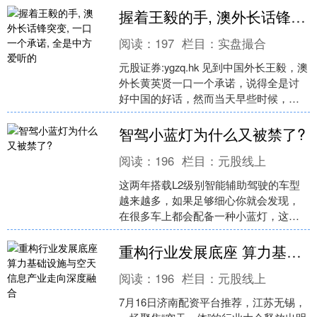
异极大——同样是“骨科手....
握着王毅的手, 澳外长话锋突变, 一口一个承诺, 全是中方爱听的
阅读：
197
栏目：
实盘撮合
元股证券:ygzq.hk 见到中国外长王毅，澳
外长黄英贤一口一个承诺，说得全是讨
好中国的好话，然而当天早些时候，她
还在指责中方试射导弹，这前后割裂的
话语，简直是....
智驾小蓝灯为什么又被禁了?
阅读：
196
栏目：
元股线上
这两年搭载L2级别智能辅助驾驶的车型
越来越多，如果足够细心你就会发现，
在很多车上都会配备一种小蓝灯，这就
是我们俗称的“智驾小蓝灯”。普遍都会设
计在两个外后视镜上....
重构行业发展底座 算力基础设施与空天信息产业走向深度融合
阅读：
196
栏目：
元股线上
7月16日济南配资平台推荐，江苏无锡，